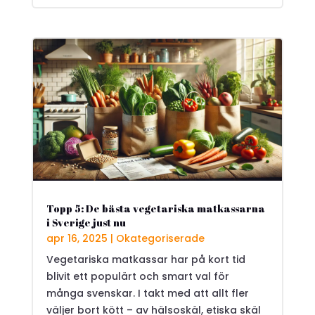
Topp 5: De bästa vegetariska matkassarna
i Sverige just nu
apr 16, 2025
|
Okategoriserade
Vegetariska matkassar har på kort tid
blivit ett populärt och smart val för
många svenskar. I takt med att allt fler
väljer bort kött – av hälsoskäl, etiska skäl