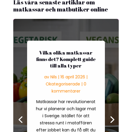
Läs våra senaste artiklar om
matkassar och matbutiker online
Vilka olika matkassar
finns det? Komplett guide
till alla typer
av
Nils
|
16 april 2026
|
Okategoriserade
| 0
kommentarer
Matkassar har revolutionerat
hur vi planerar och lagar mat
i Sverige. Istället för att
stressa runt i mataffären
efter jobbet kan du få allt du